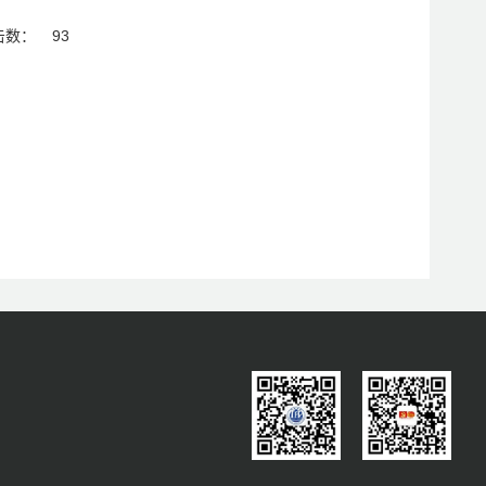
击数：
93