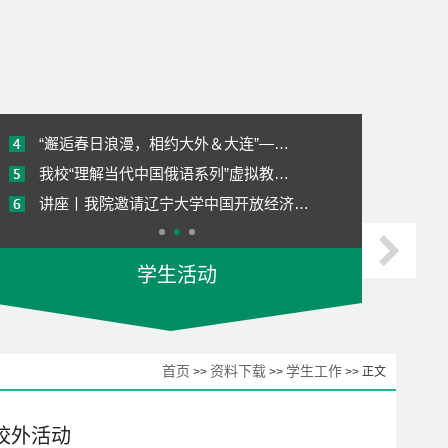
访企拓岗促就业 调研合作共育人-我院…
我院赴西安外国语大学俄语学院进行专…
《俄罗斯经济》国际化课程顺利结课
“邂逅春日浪漫，相约大外＆大连”—…
我校“理解当代中国俄语系列”虚拟教…
讲座丨我院邀请辽宁大学中国开放经济…
【师哥师姐说就业2023】考研经验分享
学生活动
【俄语追梦人】68期 | 跟着第十五届…
喜报 | 我院学子荣获校模拟招聘会大…
访企拓岗促就业 调研合作共育人-我院…
首页
资料下载
学生工作
>>
>>
>> 正文
我院赴西安外国语大学俄语学院进行专…
《俄罗斯经济》国际化课程顺利结课
校外活动