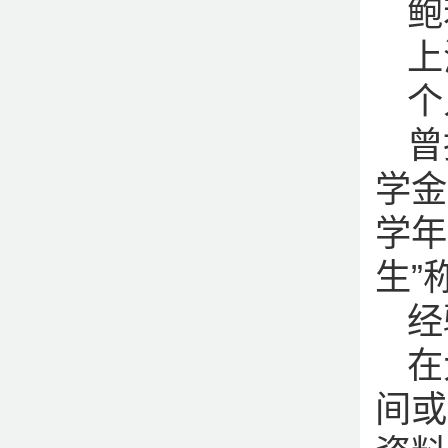
鲍
上
个
曾
学金
学年
生”
经
在
间或