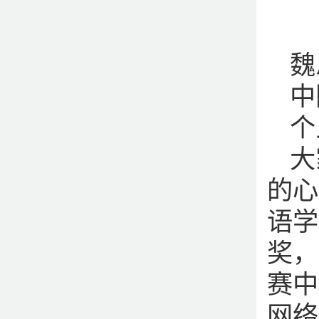
魏
中
个
大
的心
语学
奖，
赛中
网络