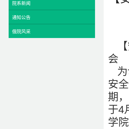
院系新闻
通知公告
俄院风采
【
会
为
安全
期，
于4
学院