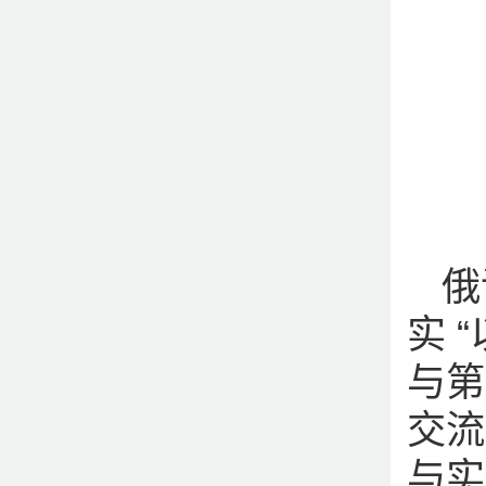
俄
实 
与第
交流
与实