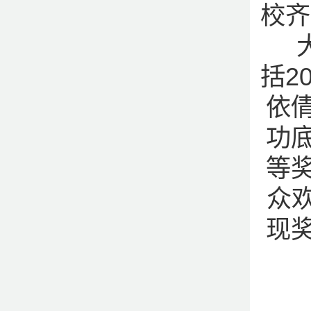
校齐
大
括2
依
功
等
众
现