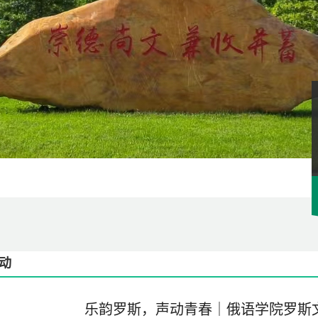
动
乐韵罗斯，声动青春｜俄语学院罗斯