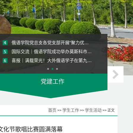
俄语学院党总支各党支部开展“聚力优…
国际交流｜俄语学院成功举办莫斯科市…
喜报｜满载荣光！大外俄语学子在第九…
俄语学院党校培训班举办“树立和践行…
俄语学院党总支开展“树立和践行正确…
【安全教育】｜俄语学院召开各年级假…
俄语学院党总支各党支部召开党员纳新…
党建工作
我校“理解当代中国俄语系列”虚拟教…
淬炼党性修养 深耕实干担当——俄语…
首页
学生工作
学生活动
>>
>>
>> 正文
文化节歌唱比赛圆满落幕