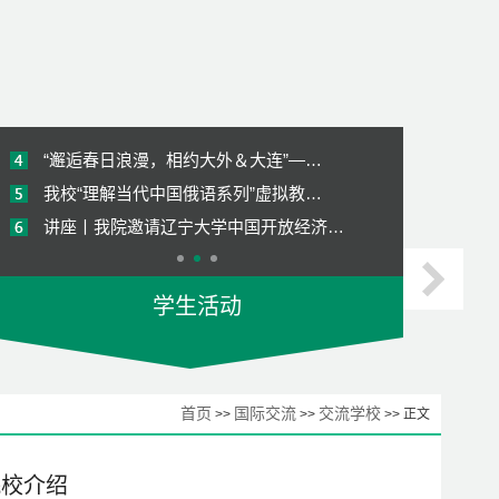
访企拓岗促就业 调研合作共育人-我院…
我院赴西安外国语大学俄语学院进行专…
《俄罗斯经济》国际化课程顺利结课
“邂逅春日浪漫，相约大外＆大连”—…
我校“理解当代中国俄语系列”虚拟教…
讲座丨我院邀请辽宁大学中国开放经济…
【师哥师姐说就业2023】考研经验分享
学生活动
【俄语追梦人】68期 | 跟着第十五届…
喜报 | 我院学子荣获校模拟招聘会大…
访企拓岗促就业 调研合作共育人-我院…
首页
国际交流
交流学校
>>
>>
>> 正文
我院赴西安外国语大学俄语学院进行专…
《俄罗斯经济》国际化课程顺利结课
院校介绍