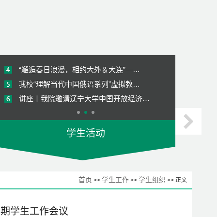
访企拓岗促就业 调研合作共育人-我院…
我院赴西安外国语大学俄语学院进行专…
《俄罗斯经济》国际化课程顺利结课
“邂逅春日浪漫，相约大外＆大连”—…
我校“理解当代中国俄语系列”虚拟教…
讲座丨我院邀请辽宁大学中国开放经济…
【师哥师姐说就业2023】考研经验分享
学生活动
【俄语追梦人】68期 | 跟着第十五届…
喜报 | 我院学子荣获校模拟招聘会大…
访企拓岗促就业 调研合作共育人-我院…
首页
学生工作
学生组织
>>
>>
>> 正文
我院赴西安外国语大学俄语学院进行专…
《俄罗斯经济》国际化课程顺利结课
学期学生工作会议