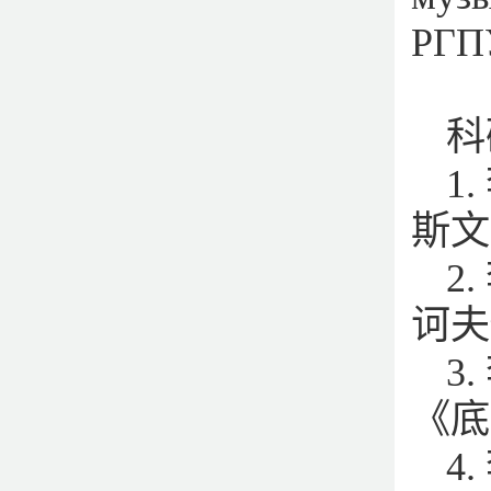
РГПУ
科
1
斯文艺
2
诃夫传
3
《底层
4