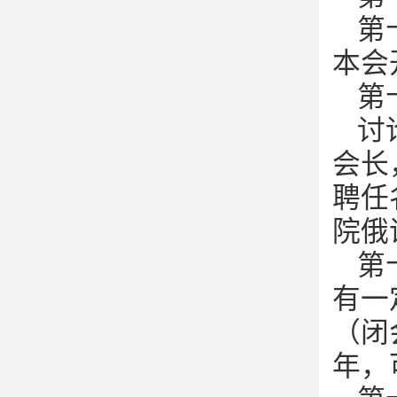
第
本会
第
讨
会长
聘任
院俄
第
有一
（闭
年，