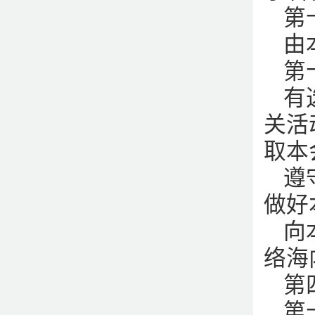
第
由
第
有
关活
取本
遵
做好
向
络海
第
第