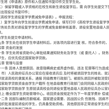
.学生将《申请表》原件和入伍通知书复印件交至学生处。
二）保留学籍或入学资格的在校生和新生退役复学后，需 向学生处提交下
.退出现役证书复印件；
.《高校学生退役复学学费减免申请表》。申报流程：
1.）复学当年向学生处提出学费减免申请，填写打印《高校学生退役复学
.财务处负责对退役复学学生的学费减免金额审核盖章，退役安置地县级人
章。
.向学生处提交申请材料。
九条 学生处在收到学生申请材料后，对各项内容进行复 核，符合条件的
四章 资金的发放
十条 学生处将省资助中心审批结果通知财务处及学生（或 委托人）。财
学生，应优先偿还国家助学贷款。
五章 管理与监督
十一条 因本人思想原因、故意隐瞒病史或弄虚作假、违法 犯罪等行为造
、市）人民政府征兵办公室应在接收退兵后 及时将被退回学生的姓名、就
原就读高校的隶属关系，通报 同级教育行政部门。被部队退回并被取消受
国家助学贷款资金由学生户籍所 在地县级教育行政部门会同同级人民政府
国家助学贷款由学 生原就读高校会同退役安置地县级人民政府征兵办公室
总上 缴全国学生资助管理中心。收回资金按规定作为下一年度学费补 偿
十二条 因部队编制员额缩减、国家建设需要、因战因公负 伤致残、因病
组织批准提前退役的学生，仍具备受助资格。 其他原因非正常退役学生的