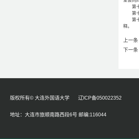
室会同
第
第
第十
释。
上一条
下一条
版权所有© 大连外国语大学 辽ICP备050022352
地址：大连市旅顺南路西段6号 邮编:116044