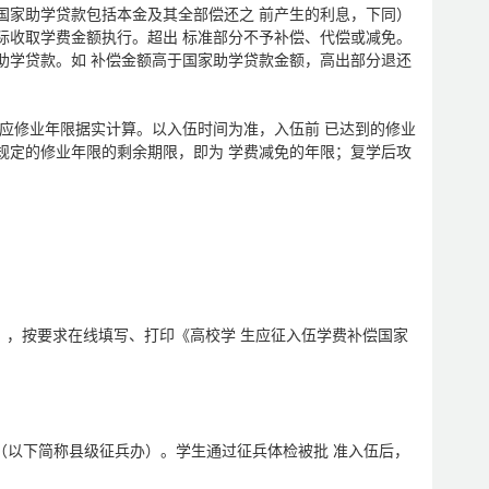
国家助学贷款包括本金及其全部偿还之 前产生的利息，下同）
际收取学费金额执行。超出 标准部分不予补偿、代偿或减免。
助学贷款。如 补偿金额高于国家助学贷款金额，高出部分退还
。
相应修业年限据实计算。以入伍时间为准，入伍前 已达到的修业
规定的修业年限的剩余期限，即为 学费减免的年限；复学后攻
），按要求在线填写、打印《高校学 生应征入伍学费补偿国家
（以下简称县级征兵办）。学生通过征兵体检被批 准入伍后，
。