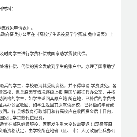
列材料：
学费减免申请表》。
民政府征兵办公室在《高校学生退役复学学费减 免申请表》上
，及时向学生进行学费补偿或国家助学贷款代偿。
务处将补偿、代偿的资金发放到学生的账户中。办理了国家助学
成退兵的学生，学校取消其受助资格，并不得申请 学费减免。各
读高校、退兵原因等情况逐级上报 至国防部征兵办公室，并按
助资格的学生，如学生返回其原户籍 所在地，已补偿的学费或
征兵办公室收回；如学生返回其原就读高校，已补偿的学费或
收回。各 县级教育行政部门和各高校应在收回资金后十日内，
或国家助学贷款代偿经费。
不适宜在部队继续服役、家庭发生重大变故需要退 出现役等原
资助资格认定，由学校所在地省（区、 市）人民政府征兵办公