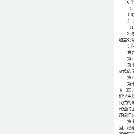
6
（
1
2
（
2
加盖公
3
第
第
第
贷款的
第
第
省（区
照学生
代偿的
代偿的
逐级汇
第
因，经