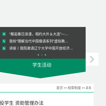
访企拓岗促就业 调研合作共育人-我院…
我院赴西安外国语大学俄语学院进行专…
《俄罗斯经济》国际化课程顺利结课
“邂逅春日浪漫，相约大外＆大连”—…
我校“理解当代中国俄语系列”虚拟教…
讲座丨我院邀请辽宁大学中国开放经济…
【师哥师姐说就业2023】考研经验分享
学生活动
【俄语追梦人】68期 | 跟着第十五届…
喜报 | 我院学子荣获校模拟招聘会大…
访企拓岗促就业 调研合作共育人-我院…
首页
规章制度
>>
>> 正文
我院赴西安外国语大学俄语学院进行专…
《俄罗斯经济》国际化课程顺利结课
役学生 资助管理办法