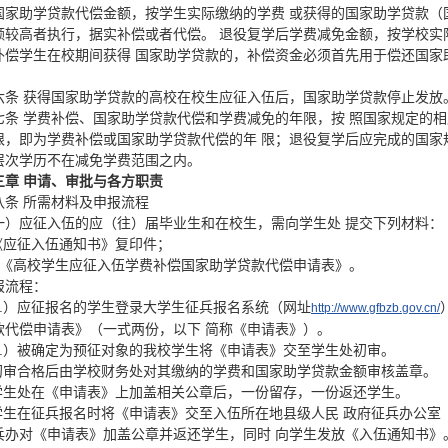
国家助学贷款代偿金额，按学生实际缴纳的学费 或获得的国家助学贷款（
额较高者执行，据实补偿或者代偿。 退役复学后学费减免金额，按学校实
补偿学生在校期间获得 国家助学贷款的，补偿资金必须首先用于偿还国家
六条 获得国家助学贷款的高校在校生应征入伍后，国家助学贷款停止发放
七条 学费补偿、国家助学贷款代偿和学费减免的年限，按 照国家规定的
限，即为学费补偿或国家助学贷款代偿的年 限；退役复学后应完成的国家
层次学历不在减免学费范围之内。
三章 申请、审批与各方职责
八条 所需材料及申报流程
一）应征入伍的应（往）届毕业生和在校生，需向学生处 提交下列材料：
.《应征入伍通知书》复印件；
．《高校学生应征入伍学费补偿国家助学贷款代偿申请表》。
报流程：
1.）应征报名的学生登录大学生征兵报名系统（网址
http://www.gfbzb.gov.cn/
款代偿申请表》（一式两份，以下 简称《申请表》）。
2.）被确定为预征对象的我校学生将《申请表》交至学生处初审。
.初审合格后由学校财务处对其缴纳的学费和国家助学贷款金额审核盖章。
.学生处在《申请表》上加盖相关公章后，一份留存，一份返还学生。
.学生在征兵报名时将《申请表》交至入伍所在地县级人民 政府征兵办公室
兵办对《申请表》加盖公章并返还学生，同时 向学生发放《入伍通知书》