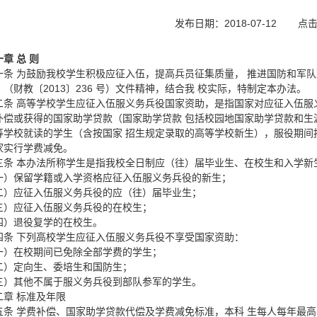
发布日期：2018-07-12
点
章 总 则
一条 为鼓励我校学生积极应征入伍，提高兵员征集质量， 推进国防和军
（财教〔2013〕236 号）文件精神，结合我 校实际，特制定本办法。
二条 高等学校学生应征入伍服义务兵役国家资助，是指国家对应征入伍服
补偿或获得的国家助学贷款（国家助学贷款 包括校园地国家助学贷款和生
等学校就读的学生（含按国家 招生规定录取的高等学校新生），服役期间
家实行学费减免。
三条 本办法所称学生是指我校全日制应（往）届毕业生、在校生和入学新
一）保留学籍或入学资格应征入伍服义务兵役的新生；
二）应征入伍服义务兵役的应（往）届毕业生；
三）应征入伍服义务兵役的在校生；
四）退役复学的在校生。
四条 下列高校学生应征入伍服义务兵役不享受国家资助：
一）在校期间已免除全部学费的学生；
二）定向生、委培生和国防生；
三）其他不属于服义务兵役到部队参军的学生。
二章 标准及年限
五条 学费补偿、国家助学贷款代偿及学费减免标准，本科 生每人每年最高不超