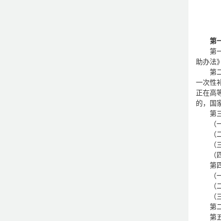
第一
第
助办法》
第
一次性
正在高
的，国
第
（
（
（
（
第
（
（
（
第
第