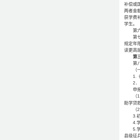
补偿或
两者金
获学费
学生。
第
第
规定年
读更高
第
第
（
1
2
申
（
助学贷
（
3
4
5
县级征