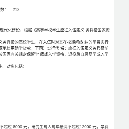
击数：
213
队现代化建设，根据《高等学校学生应征入伍服义 务兵役国家资
义务兵役的高校学生，在入伍时对其在校期间缴 纳的学费实行
源地信用助学贷款，下同）实行代 偿；应征入伍服义务兵役前
按国家有关规定保留学 籍或入学资格、退役后自愿复学或入学
生。对象包括：
过 8000 元，研究生每人每年最高不超过12000 元。学费