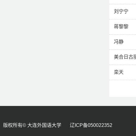
刘宁宁
蒋黎黎
冯静
美合日古
栾天
版权所有© 大连外国语大学 辽ICP备050022352