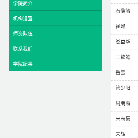
学院简介
石馥毓
机构设置
崔璐
师资队伍
娄益华
联系我们
王钦懿
学院纪事
岳雪
管少阳
周朋霞
宋志豪
朱辉