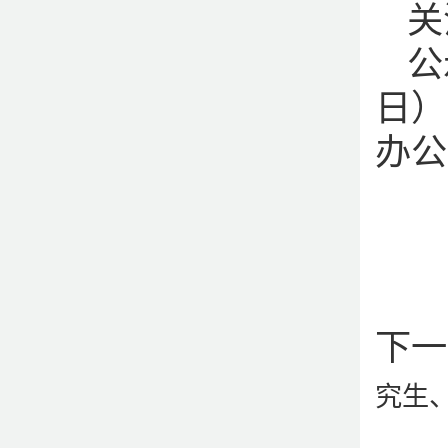
关
公
日）
办公
下一
究生