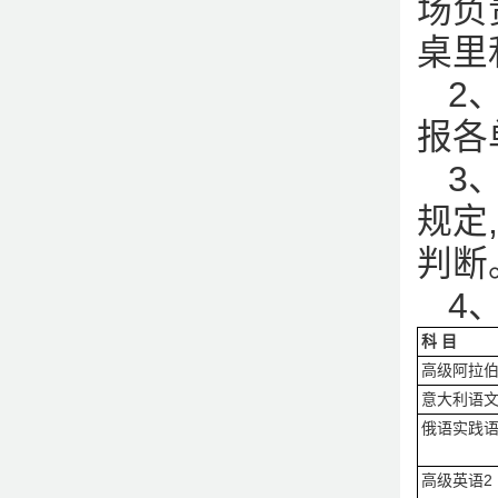
场负
桌里
2
报各
3
规定
判断
4
科 目
高级阿拉伯
意大利语文
俄语实践语
高级英语2