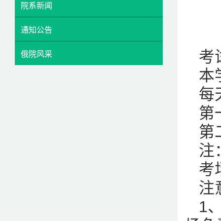
院系新闻
通知公告
考
俄院风采
本
每
第一
第二
注
考
注
1