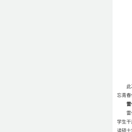
此
忘青春
雷
雷
学生干
读硕士