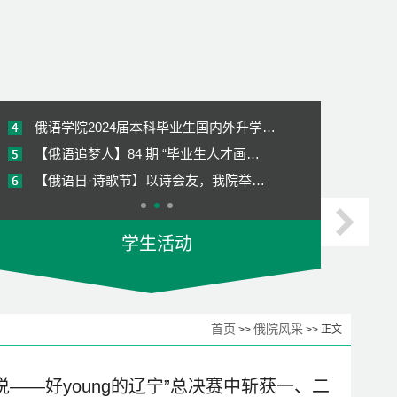
我院俄语专业在2024软科中国大学专业…
【毕业季】｜“六秩大外情 四年青春…
【俄语追梦人】85期 “毕业生人才画…
俄语学院2024届本科毕业生国内外升学…
【俄语追梦⼈】84 期 “毕业⽣⼈才画…
【俄语日·诗歌节】以诗会友，我院举…
学风建设 | 罗斯文化节之“声临其境…
学生活动
就业引航 | 我院于一站式党群服务中…
【俄语追梦人】83期 “毕业生人才画…
我院俄语专业在2024软科中国大学专业…
首页
俄院风采
>>
>> 正文
【毕业季】｜“六秩大外情 四年青春…
【俄语追梦人】85期 “毕业生人才画…
——好young的辽宁”总决赛中斩获一、二