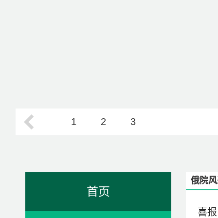
1
2
3
俄院风
首页
喜报