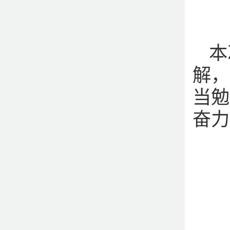
本
解，
当勉
奋力