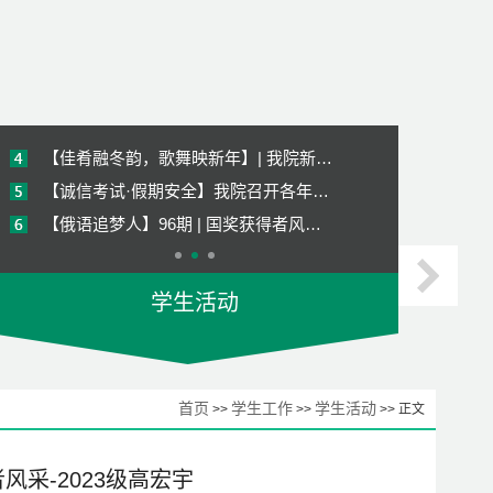
【俄语追梦人】98期 | 国奖获得者风…
【俄语追梦人】97期 | 国奖获得者风…
【学生活动】| 我院第56届分团委学生…
【佳肴融冬韵，歌舞映新年】| 我院新…
【诚信考试·假期安全】我院召开各年…
【俄语追梦人】96期 | 国奖获得者风…
【俄语追梦人】95期 | 国奖获得者风…
学生活动
生态一线践初心 实干担当树政绩——…
【平安校园2025】增强消防意识，共建…
【俄语追梦人】98期 | 国奖获得者风…
首页
学生工作
学生活动
>>
>>
>> 正文
【俄语追梦人】97期 | 国奖获得者风…
【学生活动】| 我院第56届分团委学生…
风采-2023级高宏宇