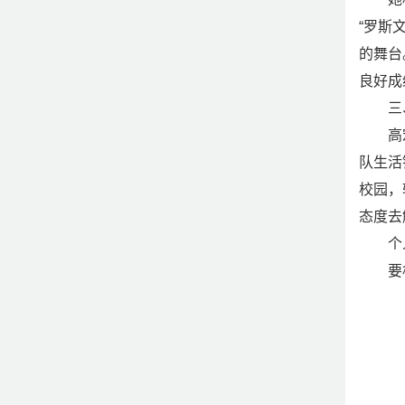
“罗斯
的舞台
良好成
三
高
队生活
校园，
态度去
个
要