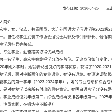
发布日期：2026-04-25
点
人简介
宏宇，女，汉族，共青团员，大连外国语大学俄语学院2023级
一。曾任校学生武装工作协会退役士兵部及作训部部长、俄语学
良学风标兵等荣誉。
、专注学业，勤奋踏实取得优异成绩
为一名学生，高宏宇始终把学习放在首位。无论身份如何变化，
020年刚入学时，她就表现出良好的学习状态，获得了2020-20
复学后，面对中断两年的专业课业，她没有退缩。她迅速调整状
复学后的第一学年（2023-2024学年），她的专业成绩和综
，是对她复学以来所有付出的最好肯定。她明白语言学习没有尽头，
，学业成绩位列年级第二，综合成绩再次排名年级第一。2025年
、注重实践，在锻炼中不断提升
相信，语言不仅是工具，更是沟通的桥梁，必须在实际运用中提