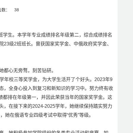
击数：
38
2班学生。本学年专业成绩排名年级第二，综合成绩排名
院23级2班班长。曾获国家奖学金、中俄政府奖学金、
她都心无旁骛，刻苦钻研。
21学年校三等奖学金，为大学生活开了个好头。2023年9
态，全身心投入到复习和新知识的学习中。努力终有收
合成绩都排在年级第一，并因此荣获当年的国家奖学金。这
在接下来的2024-2025学年，她继续保持踏实努力
，她在俄语专业四级考试中取得“优秀”等级。
高。她积极参加学院组织的各类专业活动和竞赛，如