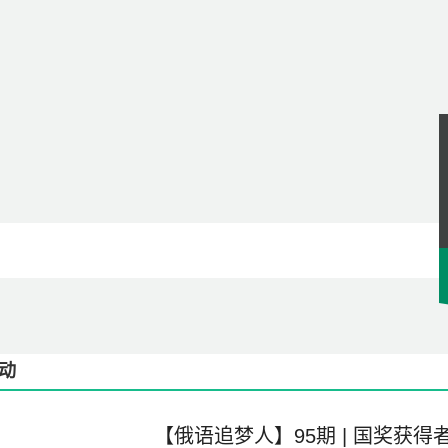
动
【俄语追梦人】95期 | 国奖获得者