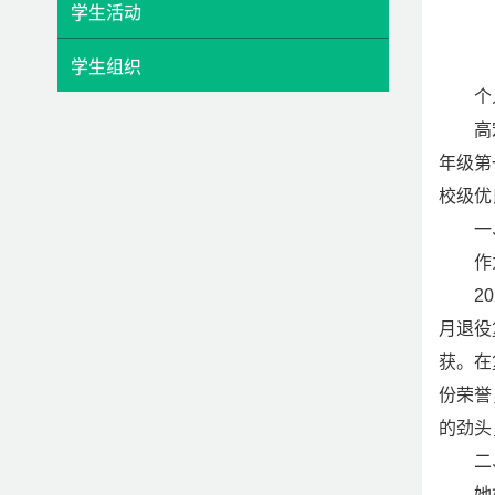
学生活动
学生组织
个
高
年级第
校级优
一
作
2
月退役
获。在
份荣誉
的劲头
二
她