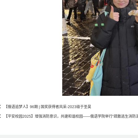
：
【俄语追梦人】96期 | 国奖获得者风采-2023级于圣昊
：
【平安校园2025】增强消防意识，共建和谐校园——俄语学院举行“疏散逃生消防