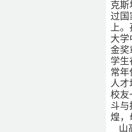
克斯
过国
上。
大学
金奖
学生
常年
人才
校友
斗与
煌，
山