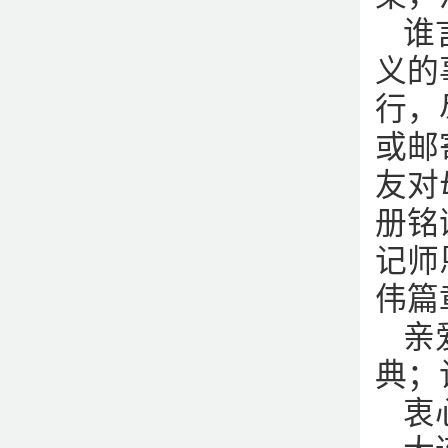
谁
义的
行，
或邮
友对
册铭
记师
伟篇
亲
典；
衷