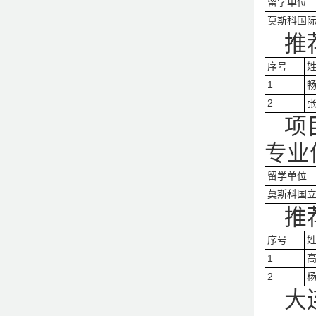
留学单位
莫斯科国
推
序号
1
2
项
专业
留学单位
莫斯科国
推
序号
1
2
大