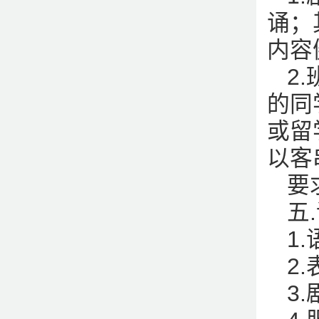
诵；
内容
2
的同
或留
以客
要
五
1
2
3