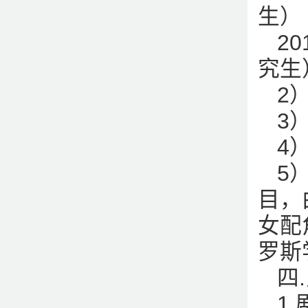
生）
2
究生
2
3
4
5
目，
女配
罗斯
四
1