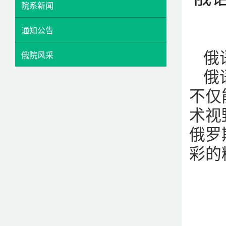
院系新闻
通知公告
俄
俄院风采
俄
不仅
术视
俄罗
彩的