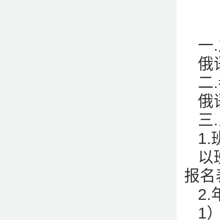
一
俄
二
俄
三
1
以
报名
2
1