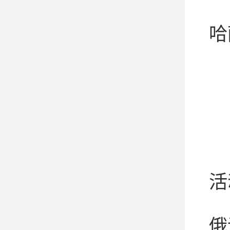
哈
活
俄