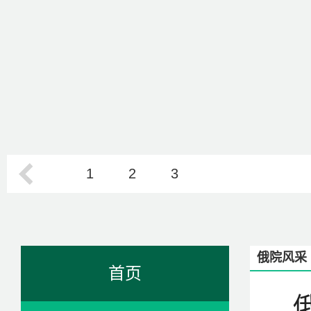
1
2
3
俄院风采
首页