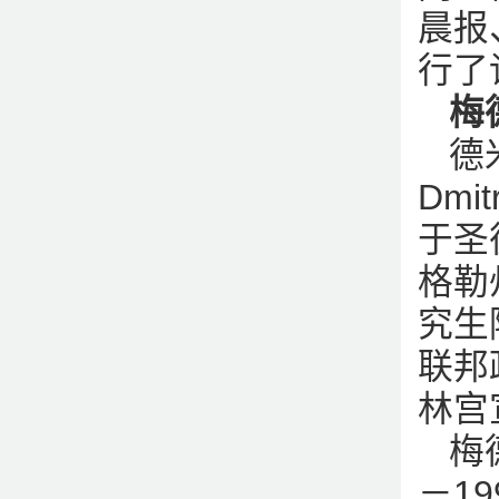
晨报
行了
梅
德
Dmi
于圣
格勒
究生
联邦
林宫
梅
－1