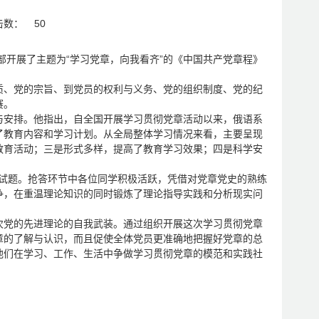
击数：
50
部开展了主题为“学习党章，向我看齐”的《中国共产党章程》
质、党的宗旨、到党员的权利与义务、党的组织制度、党的纪
赛。
与安排。他指出，自全国开展学习贯彻党章活动以来，俄语系
了教育内容和学习计划。从全局整体学习情况来看，主要呈现
教育活动；三是形式多样，提高了教育学习效果；四是科学安
笔试题。抢答环节中各位同学积极活跃，凭借对党章党史的熟练
争，在重温理论知识的同时锻炼了理论指导实践和分析现实问
次党的先进理论的自我武装。通过组织开展这次学习贯彻党章
章的了解与认识，而且促使全体党员更准确地把握好党章的总
他们在学习、工作、生活中争做学习贯彻党章的模范和实践社