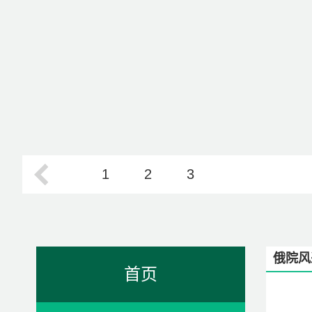
1
2
3
俄院风
首页