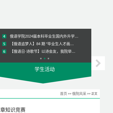
我院俄语专业在2024软科中国大学专业…
【毕业季】｜“六秩大外情 四年青春…
【俄语追梦人】85期 “毕业生人才画…
俄语学院2024届本科毕业生国内外升学…
【俄语追梦⼈】84 期 “毕业⽣⼈才画…
【俄语日·诗歌节】以诗会友，我院举…
学风建设 | 罗斯文化节之“声临其境…
学生活动
就业引航 | 我院于一站式党群服务中…
【俄语追梦人】83期 “毕业生人才画…
我院俄语专业在2024软科中国大学专业…
首页
俄院风采
>>
>> 正文
【毕业季】｜“六秩大外情 四年青春…
【俄语追梦人】85期 “毕业生人才画…
党章知识竞赛