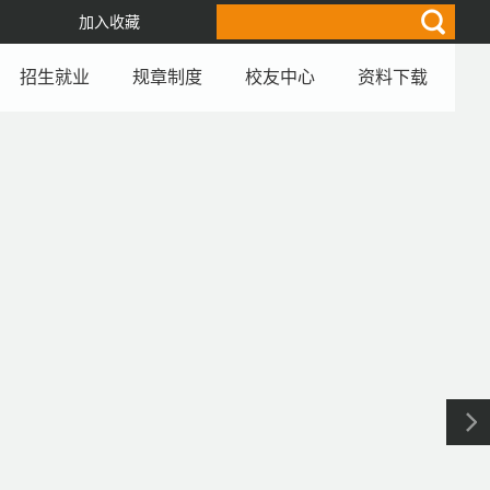
加入收藏
招生就业
规章制度
校友中心
资料下载