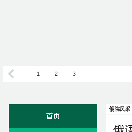
1
2
3
俄院风采
首页
俄