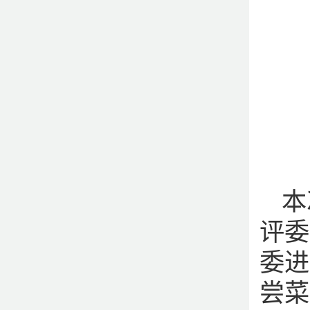
本
评委
委进
尝菜