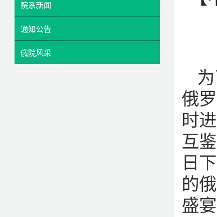
院系新闻
通知公告
俄院风采
为
俄罗
时进
互鉴
日下
的俄
盛宴