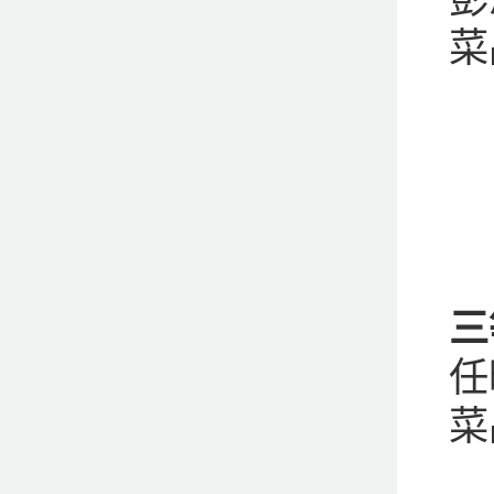
菜
三
任
菜