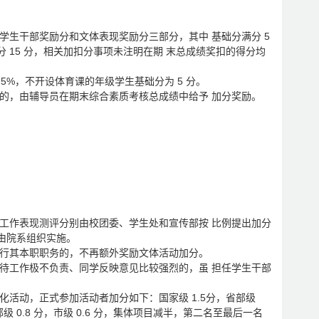
学生干部奖励分和文体表现奖励分三部分，其中 基础分满分 5
分 15 分，相关加扣分事项未注明在期 末总成绩奖扣的得分均
5%，不开设体育课的年级学生基础分为 5 分。
格的，由辅导员在期末综合素质考核总成绩中给予 加分奖励。
生工作表现测评分别由校团委、学生处和宣传部按 比例提出加分
由院系组织实施。
执行其本职职务的，不再额外奖励文体活动加分。
对待工作极不负责、同学反映意见比较强烈的，虽 担任学生干部
化活动，正式参加活动者加分如下：国家级 1.5分，省部级
级 0.8 分，市级 0.6 分，集体项目减半，第二名至最后一名