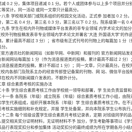
减 0.2 分，集体项目递减 0.1 分。若个人或团体参与以上多个项目
二等奖计。同一活动 或同一文章只计最高分。
十八条 学校相关部门或院系组织的校园文化活动，正式参 加者加 0.2 
 分，第二名 0.4 分，第三名 0.3 分，第三名以下 0.2 分。院系级第一名 0.
十九条 学生在校内外刊物或媒体平台发表的非专业领域 内学术论文的加
.在校外刊物投稿发表非专业领域内学术论文并署名“大连 外国语大学”的作
，累计最高不超过 3 分）；省市级有正式刊号的刊物上的每篇加 1 分（
高分。
.在官方通讯社的新闻网站（如新华网、中新网）和报刊的 官方新闻网站发
方新闻网站每篇加 1 分（作为消息报道类的投稿，累计最高不超过 2 分）
为消息报道类的投稿，累计不超过 1 分）；同一文章，只计最高分。在校
.在校内各部门及院系主办的经宣传部登记备案的刊物、网 站、微信平台投稿
章在校内不同新闻媒介发表的，不额外计分。
二章 综合素质考核的实施办法
二十条 学生综合素质考核工作由学校统一领导和部署，学 生处负责监督
二十一条 各院系（年级）成立院系（年级）综合素质考核工作小组，由院
和学生代表组成，组织开展本院系（年级）学 生综合素质考核工作。在不
质考核实施细则和补充规定，并报 学生处备案，并向本院系学生公布执行
二十二条 每个班级设置学生综合素质月考核记录表，定期 对班级同学的
人提交相关奖分证明材料，无证明材料不予 加分，学生考勤等事项以《学
核品行表现奖扣分和参加集体 活动奖扣分的最终成绩为所在学期各月小结