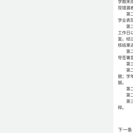
学期末
现错漏
第
学业表
第
工作日
复。经
核结果
第
导签署
第三
第
据；学
据。
第
第
第三
释。
下一条