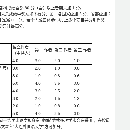
科成绩全部 80 分（含）以上者期末加 1 分。
末总成绩中奖励如下得分：第一名国家级加 3 分，省部级加 2
目递减 0.1 分。若个人或团体参与以 上多个项目并分别得奖
动只计最高分。
独立作者
第一 作者
第二 作者
第三 作者
（主持人）
4.0
3.0
2.0
1.0
代 号）
3.0
2.0
1.0
0.8
3.0
1.0
0.8
0.6
5.0
4.0
3.5
3.0
4.0
3.0
2.5
2.0
3.0
2.0
1.5
1.2
2.0
1.0
0.8
0.6
5.0
4.0
3.5
3.0
）同一篇学术论文被多家刊物转载或多次学术会议采 用，在按最
文署名“大连外国语大学”方可加分。