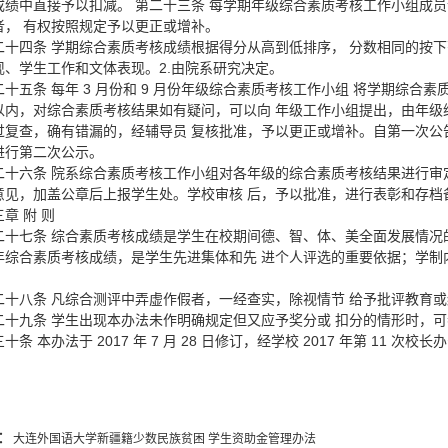
成绩中直接予以扣减。 第二十三条 每学期年级综合素质考核工作小组成
者， 有权按照规定予以更正或增补。
二十四条 学期综合素质考核成绩根据得分从高到低排序， 分数相同的按下
现、学生工作和文体表现。2.由院系研究决定。
二十五条 每年 3 月份和 9 月份年级综合素质考核工作小组 将学期综
以内，对综合素质考核结果如有疑问，可以向 年级工作小组提出，由年级
过复查，确有错漏的，经辅导员 复核批准，予以更正或增补。自第一次公
进行第二次公示。
二十六条 院系综合素质考核工作小组对各年级的综合素质考核结果进行审
意见，加盖公章后上报学生处。学校审核 后，予以批准，进行表彰和存档
章 附 则
二十七条 综合素质考核成绩是学生在校期间德、智、体、美全面发展情况
年综合素质考核成绩，是学生先进集体和先 进个人评选的重要依据；学制
二十八条 凡综合测评中弄虚作假者，一经查实，除视情节 给予批评教育或
二十九条 学生出现本办法未作明确规定但又应予奖分或 扣分的情形时，
十条 本办法于 2017 年 7 月 28 日修订，经学校 2017 年第 11 次校
：
大连外国语大学新疆籍少数民族贫困 学生资助金管理办法