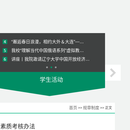
访企拓岗促就业 调研合作共育人-我院…
我院赴西安外国语大学俄语学院进行专…
《俄罗斯经济》国际化课程顺利结课
“邂逅春日浪漫，相约大外＆大连”—…
我校“理解当代中国俄语系列”虚拟教…
讲座丨我院邀请辽宁大学中国开放经济…
【师哥师姐说就业2023】考研经验分享
学生活动
【俄语追梦人】68期 | 跟着第十五届…
喜报 | 我院学子荣获校模拟招聘会大…
访企拓岗促就业 调研合作共育人-我院…
首页
规章制度
>>
>> 正文
我院赴西安外国语大学俄语学院进行专…
《俄罗斯经济》国际化课程顺利结课
合素质考核办法