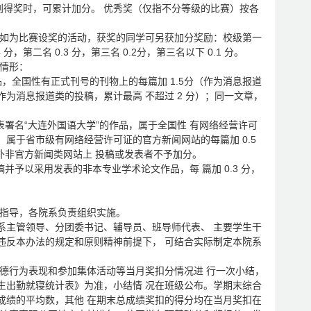
并分别得奖时，可累计加分。 优秀奖（仅指不分等级的比赛）按各
分。如为比赛设奖的活动，获奖的同学可另获加分奖励：校级第一
4 分，第二名 0.3 分，第三名 0.2分，第三名以下 0.1 分。
分情形：
品，全国性有正式刊号的刊物上的每篇加 1.5分（作为消息报道
作为消息报道类的投稿，累计最高 不超过 2 分）；同一文章，
表署名“大连外国语大学”的作品，属于全国性 有网络经营许可
；属于省市级有网络经营许可证的官方新闻网站的每篇加 0.5
外非官方新闻类网站上 投稿或发表者不予加分。
并予以采用发表的非本专业学术论文作品，每 篇加 0.3 分，
和指导，各院系负责组织实施。
系主管领导、分团委书记、辅导员、班导师代表、 主要学生干
违反本办法的规定和原则精神前提下， 可结合实际制定本院系
。
品德行为表现和参加集体活动等当月奖扣分情况进 行一次小结，
生出勤就寝统计表》为准，小结情 况在班级公布。学期末综合
成绩的平均数，其他 在期末总成绩奖扣的得分均在当月奖扣在