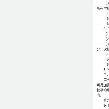
（
所在学期
（
（
（
2
（
（
（
分一次期
（
（
（
3
二
第
当月加
权平均后
内。
第
第