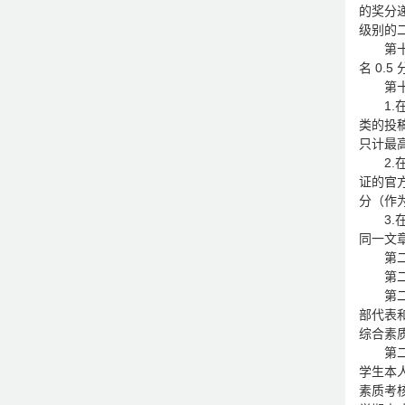
的奖分递
级别的
第
名 0.5
第
1
类的投稿
只计最
2
证的官
分（作
3
同一文
第
第
第
部代表
综合素
第
学生本
素质考