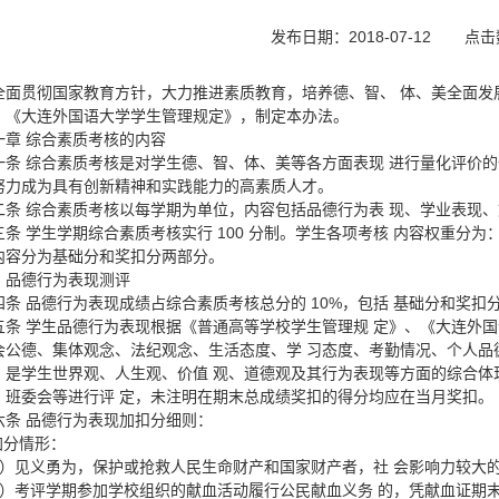
发布日期：2018-07-12
点击
全面贯彻国家教育方针，大力推进素质教育，培养德、智、 体、美全面发
、《大连外国语大学学生管理规定》，制定本办法。
一章 综合素质考核的内容
一条 综合素质考核是对学生德、智、体、美等各方面表现 进行量化评价
努力成为具有创新精神和实践能力的高素质人才。
二条 综合素质考核以每学期为单位，内容包括品德行为表 现、学业表现
三条 学生学期综合素质考核实行 100 分制。学生各项考核 内容权重分为：品
内容分为基础分和奖扣分两部分。
、品德行为表现测评
四条 品德行为表现成绩占综合素质考核总分的 10%，包括 基础分和奖扣分
五条 学生品德行为表现根据《普通高等学校学生管理规 定》、《大连外
会公德、集体观念、法纪观念、生活态度、学 习态度、考勤情况、个人品
，是学生世界观、人生观、价值 观、道德观及其行为表现等方面的综合体
、班委会等进行评 定，未注明在期末总成绩奖扣的得分均应在当月奖扣。
六条 品德行为表现加扣分细则：
.加分情形：
1）见义勇为，保护或抢救人民生命财产和国家财产者，社 会影响力较大的加
2）考评学期参加学校组织的献血活动履行公民献血义务 的，凭献血证期末加