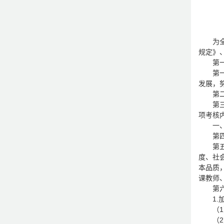
为
规定》
第
第
发展，
第
第
项考核
一
第
第
度、社
本品质
课教师
第
1
（
（