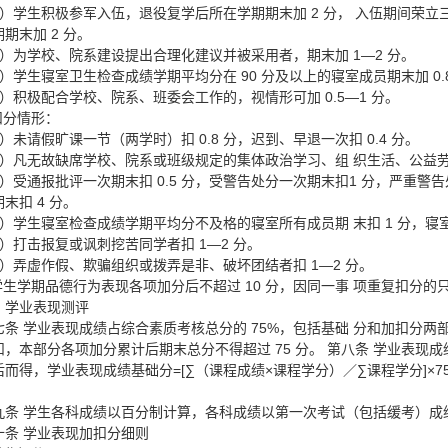
3）学生积极参军入伍，退役复学后所在学期期末加 2 分， 入伍期间荣立
期末加 2 分。
4）为学校、院系建设提出合理化建议并被采用者，期末加 1—2 分。
5）学生寝室卫生检查成绩学期平均分在 90 分及以上的寝室成员期末加 0.8
6）积极配合学校、院系、班委会工作的，视情形可加 0.5—1 分。
.扣分情形：
1）未请假旷课一节（两学时）扣 0.8 分，迟到、早退一次扣 0.4 分。
2）凡无故缺席学校、院系或班级规定的集体政治学习、组 织生活、公益劳动
3）受通报批评一次期末扣 0.5 分，受警告处分一次期末扣1 分，严重警告
末扣 4 分。
4）学生寝室检查成绩学期平均分不及格的寝室所有成员期 末扣 1 分，寝室长
5）打击报复或讽刺挖苦同学者扣 1—2 分。
6）弄虚作假、欺骗组织或拨弄是非、破坏团结者扣 1—2 分。
.学生学期品德行为表现各项加分后不超过 10 分，因同一事 项重复扣分的
、学业表现测评
七条 学业表现成绩占综合素质考核总分的 75%，包括基础 分和加扣分
扣，本部分各项加分累计后期末总分不得超过 75 分。 第八条 学业表现
而得，学业表现成绩基础分=[∑（课程成绩×课程学分）／∑课程学分]×7
九条 学生各科成绩以百分制计算，各科成绩以第一次考试（包括缓考）成
十条 学业表现加扣分细则