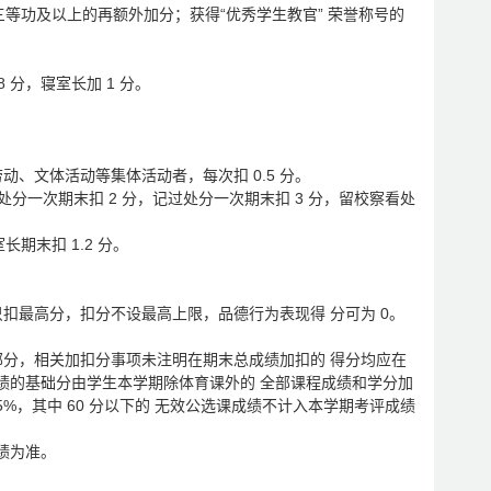
三等功及以上的再额外加分；获得“优秀学生教官” 荣誉称号的
 分，寝室长加 1 分。
、文体活动等集体活动者，每次扣 0.5 分。
处分一次期末扣 2 分，记过处分一次期末扣 3 分，留校察看处
期末扣 1.2 分。
只扣最高分，扣分不设最高上限，品德行为表现得 分可为 0。
两部分，相关加扣分事项未注明在期末总成绩加扣的 得分均应在
成绩的基础分由学生本学期除体育课外的 全部课程成绩和学分加
5%，其中 60 分以下的 无效公选课成绩不计入本学期考评成绩
绩为准。