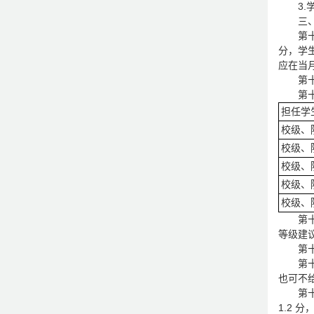
3
三
第
分，学生
应在当
第
第
担任学
校级、
校级、
校级、
校级、
校级、
第
等级建
第
第
也可不
第
1.2 