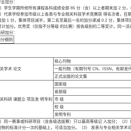
.学业加分：
1）学生学期所修所有课程各科成绩全部 85 分（含）以上者期末加 2 分，各
2）代表学校参加市级以上各类与专业相关科技学术竞赛获 得名次者，在期
加 1 分，集体项目减半，第二名至最后一名的加分递减 0.2 分，集体项
累计加分。优秀奖（仅指不分等级 的比赛）按各级别的二等奖计，同一活
.科研加分：
加分细则
核心刊物
 关学术 论文
一般刊物（有期刊号 CN、ISSN，有邮发
正式出版的论文集
国家级
省部级
 关科研 课题立 项及发 明专利
市 级
校 级
发明专利
1）同一赛事或科研项目（含各级选拔赛）只以最高等级记 入加分；（2
刊物的标准计分一次的基础上，可适当加分。（3） 发表与专业相关学术论