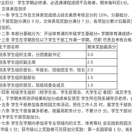
.学业扣分：学生学期必修课、必选课课程成绩不及格者，期末每科扣1分。
、文体表现测评
十一条 学生工作及文体表现成绩占综合素质考核总分的 15%，分基础分、
干部奖励分满分 3 分，文体表现奖励分满分 7 分，各项加分累计后最高
月加扣。
十二条 本部分基础分为：开设体育课的年级学生基础分= 学期体育课成绩×
十三条 学生在学期担任以下学生干部工作满一学期，尽职 尽责且考核合
生干部名称
期末奖励最高分
院系学生组织主席，分团委副书记
3.0
院系学生组织副主席
2.5
院系学生组织部长、年级长、班级团支书、班长
2.0
院系学生组织副部长
1.5
院系学生组织部员，班级班委会成员
1.0
十四条 校级学生组织（校学生会、学生民管会、大学生记 者团）成员学
议，于学期末将测评结果和加分成绩单反馈至 学生所在院系辅导员老师，
十五条 学生干部参加各类校园文体活动，担任工作人员 时，属学生干部
十六条 学生干部身兼多职者，按最高职务计分，不累计计 分。学生干部
给予学生干部奖励加分。
十七条 学生在学期内参加非专业领域内的文艺、体育等社 会实践和校园文
分，市级 1 分；获市级以上奖励者可另获加分奖励：第一名国家级 1 分，省部