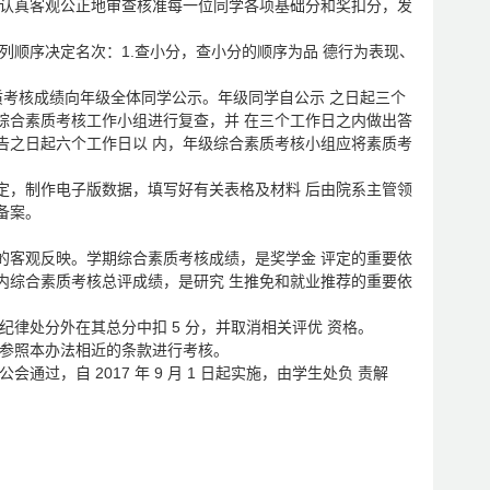
员认真客观公正地审查核准每一位同学各项基础分和奖扣分，发
列顺序决定名次：1.查小分，查小分的顺序为品 德行为表现、
合素质考核成绩向年级全体同学公示。年级同学自公示 之日起三个
综合素质考核工作小组进行复查，并 在三个工作日之内做出答
告之日起六个工作日以 内，年级综合素质考核小组应将素质考
定，制作电子版数据，填写好有关表格及材料 后由院系主管领
备案。
的客观反映。学期综合素质考核成绩，是奖学金 评定的重要依
内综合素质考核总评成绩，是研究 生推免和就业推荐的重要依
纪律处分外在其总分中扣 5 分，并取消相关评优 资格。
可参照本办法相近的条款进行考核。
长办公会通过，自 2017 年 9 月 1 日起实施，由学生处负 责解